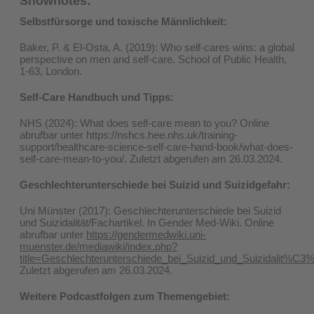
Shownotes:
Selbstfürsorge und toxische Männlichkeit:
Baker, P. & El-Osta, A. (2019): Who self-cares wins: a global
perspective on men and self-care. School of Public Health,
1-63, London.
Self-Care Handbuch und Tipps:
NHS (2024): What does self-care mean to you? Online
abrufbar unter https://nshcs.hee.nhs.uk/training-
support/healthcare-science-self-care-hand-book/what-does-
self-care-mean-to-you/. Zuletzt abgerufen am 26.03.2024.
Geschlechterunterschiede bei Suizid und Suizidgefahr:
Uni Münster (2017): Geschlechterunterschiede bei Suizid
und Suizidalität/Fachartikel. In Gender Med-Wiki. Online
abrufbar unter
https://gendermedwiki.uni-
muenster.de/mediawiki/index.php?
title=Geschlechterunterschiede_bei_Suizid_und_Suizidalit%C3%
Zuletzt abgerufen am 26.03.2024.
Weitere Podcastfolgen zum Themengebiet: