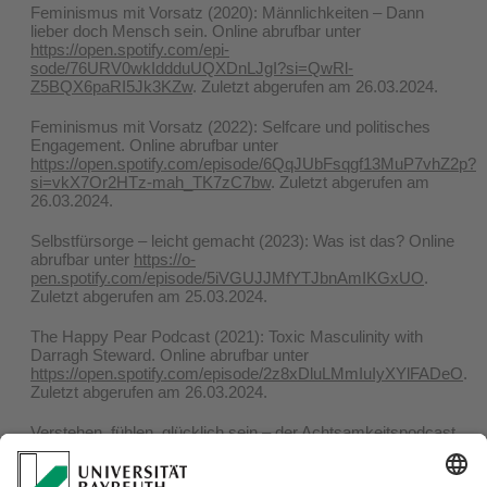
Feminismus mit Vorsatz (2020): Männlichkeiten – Dann
lieber doch Mensch sein. Online abrufbar unter
https://open.spotify.com/epi-
sode/76URV0wkIddduUQXDnLJgI?si=QwRl-
Z5BQX6paRI5Jk3KZw
. Zuletzt abgerufen am 26.03.2024.
Feminismus mit Vorsatz (2022): Selfcare und politisches
Engagement. Online abrufbar unter
https://open.spotify.com/episode/6QqJUbFsqgf13MuP7vhZ2p?
si=vkX7Or2HTz-mah_TK7zC7bw
. Zuletzt abgerufen am
26.03.2024.
Selbstfürsorge – leicht gemacht (2023): Was ist das? Online
abrufbar unter
https://o-
pen.spotify.com/episode/5iVGUJJMfYTJbnAmIKGxUO
.
Zuletzt abgerufen am 25.03.2024.
The Happy Pear Podcast (2021): Toxic Masculinity with
Darragh Steward. Online abrufbar unter
https://open.spotify.com/episode/2z8xDluLMmIuIyXYlFADeO
.
Zuletzt abgerufen am 26.03.2024.
Verstehen, fühlen, glücklich sein – der Achtsamkeitspodcast
(2019): Selbstfürsorge. Online abrufbar unter
https://open.spotify.com/episode/5ThIopedfeRx3tY8PUHc2n
.