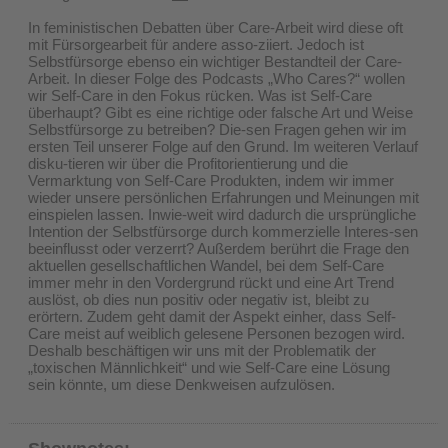
In feministischen Debatten über Care-Arbeit wird diese oft
mit Fürsorgearbeit für andere asso-ziiert. Jedoch ist
Selbstfürsorge ebenso ein wichtiger Bestandteil der Care-
Arbeit. In dieser Folge des Podcasts „Who Cares?“ wollen
wir Self-Care in den Fokus rücken. Was ist Self-Care
überhaupt? Gibt es eine richtige oder falsche Art und Weise
Selbstfürsorge zu betreiben? Die-sen Fragen gehen wir im
ersten Teil unserer Folge auf den Grund. Im weiteren Verlauf
disku-tieren wir über die Profitorientierung und die
Vermarktung von Self-Care Produkten, indem wir immer
wieder unsere persönlichen Erfahrungen und Meinungen mit
einspielen lassen. Inwie-weit wird dadurch die ursprüngliche
Intention der Selbstfürsorge durch kommerzielle Interes-sen
beeinflusst oder verzerrt? Außerdem berührt die Frage den
aktuellen gesellschaftlichen Wandel, bei dem Self-Care
immer mehr in den Vordergrund rückt und eine Art Trend
auslöst, ob dies nun positiv oder negativ ist, bleibt zu
erörtern. Zudem geht damit der Aspekt einher, dass Self-
Care meist auf weiblich gelesene Personen bezogen wird.
Deshalb beschäftigen wir uns mit der Problematik der
„toxischen Männlichkeit“ und wie Self-Care eine Lösung
sein könnte, um diese Denkweisen aufzulösen.