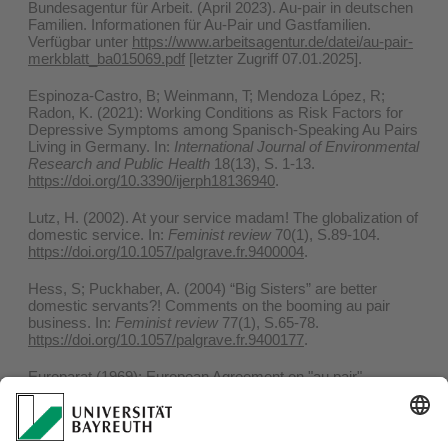
Bundesagentur für Arbeit. (April 2023). Au-pair in deutschen
Familien. Informationen für Au-Pair und Gastfamilien.
Verfügbar unter
https://www.arbeitsagentur.de/datei/au-pair-
merkblatt_ba015069.pdf
[letzter Zugriff 07.01.2025].
Espinoza-Castro, B; Weinmann, T; Mendoza López, R;
Radon, K. (2021): Working Conditions as Risk Factors for
Depressive Symptoms among Spanisch-Speaking Au Pairs
Living in Germany. In:
International Journal of Environmental
Research and Public Health
18(13), S. 1-13.
https://doi.org/10.3390/ijerph18136940
.
Lutz, H. (2002). At your service madam! The globalization of
domestic service. In:
Feminist review
70(1), S.89-104.
https://doi.org/10.1057/palgrave.fr.9400004
.
Hess, S; Puckhaber, A. (2004) “Big Sisters” are better
domestic servants?! Comments on the booming au pair
business. In:
Feminist review
77(1), S.65-78.
https://doi.org/10.1057/palgrave.fr.9400177
.
Europarat (1969): European Agreement on "au pair"
Placement and Protocol thereto. European Treaty Series Nr.
68. Verfügbar unter
https://rm.coe.int/168007231c
[letzter
Zugriff 07.01.2025].