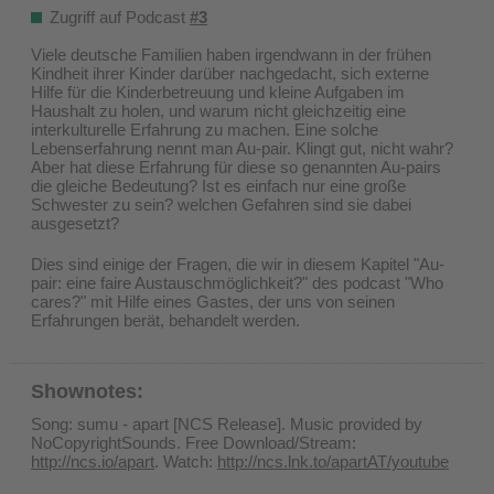
Zugriff auf Podcast
#3
Viele deutsche Familien haben irgendwann in der frühen
Kindheit ihrer Kinder darüber nachgedacht, sich externe
Hilfe für die Kinderbetreuung und kleine Aufgaben im
Haushalt zu holen, und warum nicht gleichzeitig eine
interkulturelle Erfahrung zu machen. Eine solche
Lebenserfahrung nennt man Au-pair. Klingt gut, nicht wahr?
Aber hat diese Erfahrung für diese so genannten Au-pairs
die gleiche Bedeutung? Ist es einfach nur eine große
Schwester zu sein? welchen Gefahren sind sie dabei
ausgesetzt?
Dies sind einige der Fragen, die wir in diesem Kapitel "Au-
pair: eine faire Austauschmöglichkeit?" des podcast "Who
cares?" mit Hilfe eines Gastes, der uns von seinen
Erfahrungen berät, behandelt werden.
Shownotes:
Song: sumu - apart [NCS Release]. Music provided by
NoCopyrightSounds. Free Download/Stream:
http://ncs.io/apart
. Watch:
http://ncs.lnk.to/apartAT/youtube